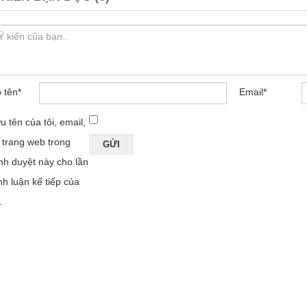
 tên
*
Email
*
u tên của tôi, email,
 trang web trong
ình duyệt này cho lần
nh luận kế tiếp của
.