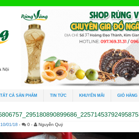
à Nội
TẤT CẢ SẢN PHẨM
TIN TỨC
KHUYẾN MÃI
GIỎ HÀNG
6806757_295180890899686_22571453792495875
10/01/18
-
0 -
Nguyễn Quý