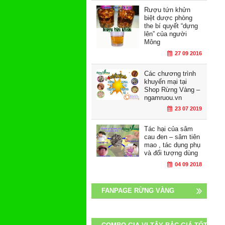
Rượu tứn khửn
biệt dược phòng
the bí quyết “dựng
lên” của người
Mông
27 09 2016
Các chương trình
khuyến mại tại
Shop Rừng Vàng –
ngamruou.vn
23 07 2019
Tác hại của sâm
cau đen – sâm tiên
mao , tác dụng phụ
và đối tượng dùng
04 09 2018
FANPAGE RỪNG VÀNG