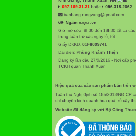
Kim Giang, Thanh Xuân, HN
097.169.31.31
hoặc
096.318.2662
banhang.rungvang@gmail.com
Ngâm rượu
.vn
Giờ mở cửa: 8h30 đến 18h30 tất cả các
trong tuần trừ các ngày lễ, tết
Giấy ĐKKD:
01F8009741
Đại diện:
Phùng Khánh Thiện
Đăng ký lần đầu 27/9/2016 - Nơi cấp p
TCKH quận Thanh Xuân
Hiệu quả của các sản phẩm bán trên 
Tuân thủ Nghị định số 185/2013/NĐ-CP c
chỉ chuyên kinh doanh hoa quả, rễ cây th
Website đã đăng ký với Bộ Công Thư