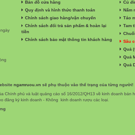
Bản đồ cửa hàng
Củ đi
Quy định và hình thức thanh toán
Nấm n
Chính sách giao hàng/vận chuyển
Táo m
Chính sách đổi trả sản phẩm & hoàn lại
Tam t
 ngày
tiền
Chuối
Chính sách bảo mật thông tin khách hàng
Sâu c
Quả (
Quả 
hòng
Quả 
website
ngamruou.vn
sẽ phụ thuộc vào thể trạng của từng người!
ủa Chính phủ và luật quảng cáo số 16/2012/QH13 về kinh doanh bán
eo đăng ký kinh doanh - Không kinh doanh rượu các loại.
ơng