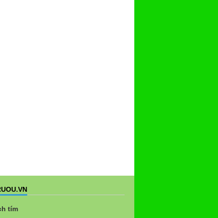
UOU.VN
ch tím