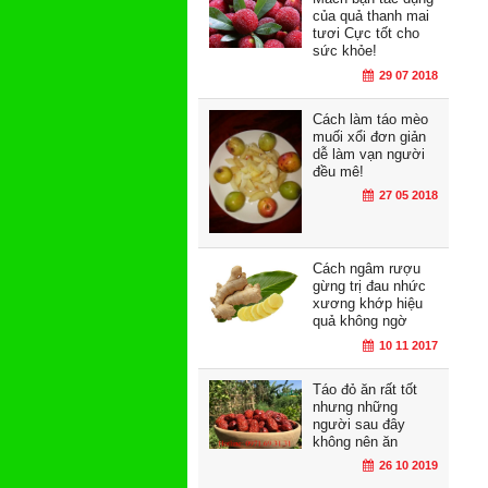
của quả thanh mai
tươi Cực tốt cho
sức khỏe!
29 07 2018
Cách làm táo mèo
muối xổi đơn giản
dễ làm vạn người
đều mê!
27 05 2018
Cách ngâm rượu
gừng trị đau nhức
xương khớp hiệu
quả không ngờ
10 11 2017
Táo đỏ ăn rất tốt
nhưng những
người sau đây
không nên ăn
26 10 2019