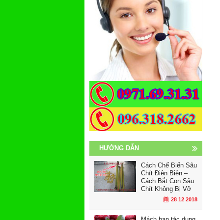
HƯỚNG DẪN
Cách Chế Biến Sâu
Chít Điện Biên –
Cách Bắt Con Sâu
Chít Không Bị Vỡ
28 12 2018
Mách bạn tác dụng