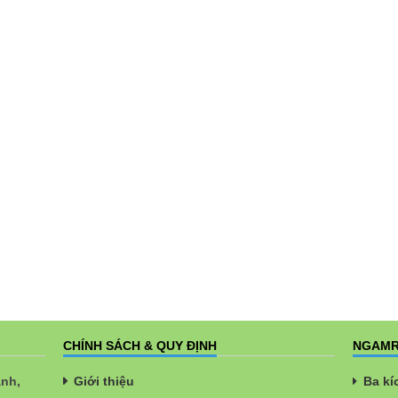
CHÍNH SÁCH & QUY ĐỊNH
NGAMR
ành,
Giới thiệu
Ba kí