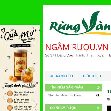
NGÂM RƯỢU.VN
Số 37 Hoàng Đạo Thành, Thanh Xuân, H
TRANG CHỦ
GIỚI THIỆU
TÌM KIẾM SẢN PHẨM
1
ĐỒ NGÂM RƯỢU