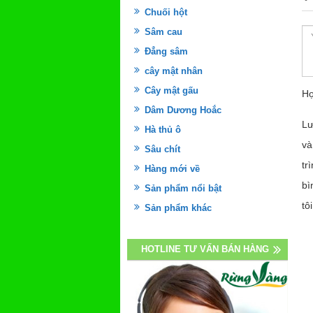
Chuối hột
Sâm cau
Đẳng sâm
cây mật nhân
Cây mật gấu
Họ
Dâm Dương Hoắc
Lư
Hà thủ ô
và
Sâu chít
tr
Hàng mới về
bì
Sản phẩm nổi bật
tôi
Sản phẩm khác
HOTLINE TƯ VẤN BÁN HÀNG