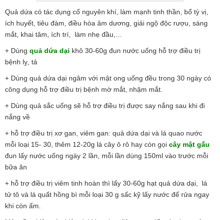
Quả dứa có tác dụng cố nguyên khí, làm mạnh tinh thần, bổ tỳ vị,
ích huyết, tiêu đàm, điều hòa âm dương, giải ngộ độc rượu, sáng
mắt, khai tâm, ích trí, làm nhẹ đầu,…
+ Dùng
quả dứa dại
khô 30-60g đun nước uống hỗ trợ điều trị
bệnh lỵ, tả
+ Dùng quả dứa dại ngâm với mật ong uống đều trong 30 ngày có
công dụng hỗ trợ điều trị bệnh mờ mắt, nhặm mắt.
+ Dùng quả sắc uống sẽ hỗ trợ điều trị được say nắng sau khi đi
nắng về
+ hỗ trợ điều trị xơ gan, viêm gan: quả dứa dại và lá quao nước
mỗi loại 15- 30, thêm 12-20g lá cây ô rô hay còn gọi
cây mật gấu
đun lấy nước uống ngày 2 lần, mỗi lần dùng 150ml vào trước mỗi
bữa ăn
+ hỗ trợ điều trị viêm tinh hoàn thì lấy 30-60g hạt quả dứa dại, lá
tử tô và lá quất hồng bì mỗi loại 30 g sấc kỹ lấy nước để rửa ngay
khi còn ấm.