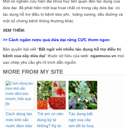
Một số nghiên cứu hiện đại khoa học liên quan đến tác dụng của
dứa dại đã phát hiện một loại hoạt chất có trong cây dứa dại có
tác dụng hỗ trợ điều trị bệnh béo phì, loãng xương, tiểu đường và
một số chứng bệnh thông thường khác.
XEM THÊM:
>> Cách ngâm rượu quả dứa dại rừng CỰC thơm ngon
Bản quyền bài viết “
Bất ngờ với nhiều tác dụng hỗ trợ điều trị
bệnh của cây dứa dại
” thuộc sở hữu của web:
ngamruou.vn
mọi
sao chép yêu cầu ghi rõ trích dẫn nguồn.
MORE FROM MY SITE
Cách dùng táo
Trẻ em có nên
Tác dụng bất
mèo khô sắc
dùng kỷ tử
ngờ của cây
nước đảm bảo
không? Kỷ tử
sim tốt từ hoa,