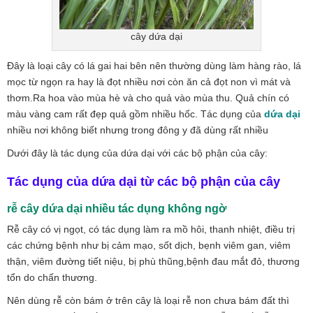
cây dứa dại
Đây là loại cây có lá gai hai bên nên thường dùng làm hàng rào, lá
mọc từ ngọn ra hay là đọt nhiều nơi còn ăn cả đọt non vì mát và
thơm.Ra hoa vào mùa hè và cho quả vào mùa thu. Quả chín có
màu vàng cam rất đẹp quả gồm nhiều hốc. Tác dụng của
dứa dại
nhiều nơi không biết nhưng trong đông y đã dùng rất nhiều
Dưới đây là tác dụng của dứa dại với các bộ phận của cây:
Tác dụng của dứa dại từ các bộ phận của cây
rễ cây dứa dại nhiều tác dụng không ngờ
Rễ cây có vị ngọt, có tác dụng làm ra mồ hôi, thanh nhiệt, điều trị
các chứng bệnh như bị cảm mạo, sốt dịch, bẹnh viêm gan, viêm
thận, viêm đường tiết niệu, bị phù thũng,bệnh đau mắt đỏ, thương
tổn do chấn thương.
Nên dùng rễ còn bám ở trên cây là loại rễ non chưa bám đất thì