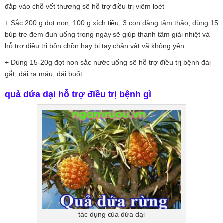
đắp vào chỗ vết thương sẽ hỗ trợ điều trị viêm loét
+ Sắc 200 g đọt non, 100 g xích tiểu, 3 con đăng tâm thảo, dùng 15
búp tre đem đun uống trong ngày sẽ giúp thanh tâm giải nhiệt và
hỗ trợ điều trị bồn chồn hay bị tay chân vật vã không yên.
+ Dùng 15-20g đọt non sắc nước uống sẽ hỗ trợ điều trị bệnh đái
gắt, đái ra máu, đái buốt.
quả dứa dại hỗ trợ điều trị bệnh gì
tác dụng của dứa dại