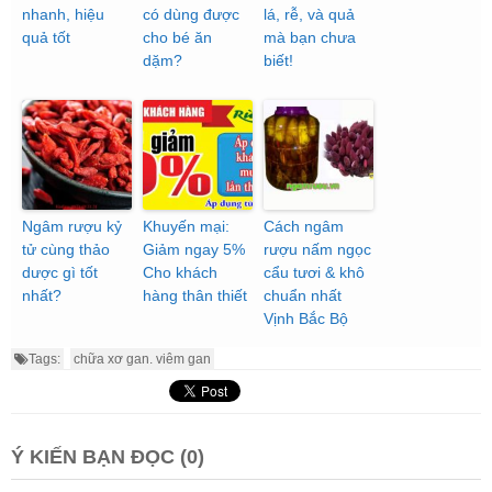
nhanh, hiệu
có dùng được
lá, rễ, và quả
quả tốt
cho bé ăn
mà bạn chưa
dặm?
biết!
Ngâm rượu kỷ
Khuyến mại:
Cách ngâm
tử cùng thảo
Giảm ngay 5%
rượu nấm ngọc
dược gì tốt
Cho khách
cẩu tươi & khô
nhất?
hàng thân thiết
chuẩn nhất
Vịnh Bắc Bộ
Tags:
chữa xơ gan. viêm gan
Ý KIẾN BẠN ĐỌC (0)